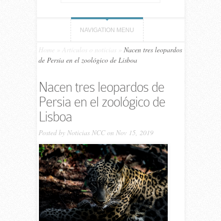
NAVIGATION MENU
Home
»
Artículos o noticias
»
Nacen tres leopardos
de Persia en el zoológico de Lisboa
Nacen tres leopardos de
Persia en el zoológico de
Lisboa
Posted by
Noticias NCC
on Nov 15, 2019