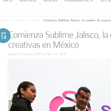
INICIO
NOSOTROS
NOTICIAS
PROGRAMAS DE TV
NCC R
INICIO
NOSOTROS
NOTICIAS
PROGRAMAS DE TV
NCC R
Home
»
Artículos o noticias
»
Comienza Sublime Jalisco, la cumbre de negocio
Comienza Sublime Jalisco, la
JUE
14
creativas en México
Posted by
Noticias NCC
on Nov 14, 2019