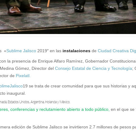
os «
Sublime Jalisco
2019″ en las
instalaciones
de
Ciudad Creativa Dig
con la presencia de
Enrique Alfaro Ramírez, Gobernador Constitucional
o Medina Gómez, Director del
Consejo Estatal de Ciencia y Tecnología
; 
rector de
Pixelatl.
blimeJalisco
19 se trata de crear comunidad para que sus historias y a
cto inaugural.
Canadá, Estados Unidos, Argentina, Holanda y México.
leres, conferencias y reclutamiento abierto a todo público,
en el que se
imera edición de Sublime Jalisco se invirtieron 2.7 millones de pesos p