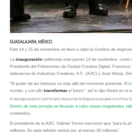
GUADALAJARA, MÉXICO.
Este 14 y 15 de noviembre se lleva a cabo la Cumbre de negoci
La
inauguración
celebrada este jueves 14 de noviembre, contó 
Presidente del Fideicomiso de Ciudad Creativa Digital; Francisc
Jalisciense de Industrias Creativas. A.C (AJIC) y José Iñesta, Di
“El poder de las historias va más allá del momento presente. #
Su
mundo, y con ello
transformar
el futuro”: así lo dijo
Iñesta en el a
En esta segunda edición Sublime Jalisco reúne a más de 20 ejecutivos de países como Rusia, 
Dentro de esta jornada se llevarán a cabo clases magistrales, tal
contenidos.
El presidente de la AJIC, Gabriel Torres mencionó que “para la pr
millones. En esta edición vamos por al menos 30 millones”.