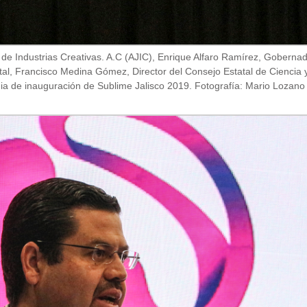
 de Industrias Creativas. A.C (AJIC), Enrique Alfaro Ramírez, Gobernad
l, Francisco Medina Gómez, Director del Consejo Estatal de Ciencia y T
a de inauguración de Sublime Jalisco 2019. Fotografía: Mario Lozano