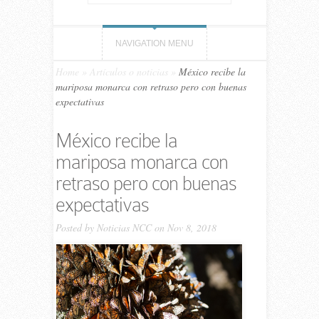
NAVIGATION MENU
Home
»
Artículos o noticias
»
México recibe la
mariposa monarca con retraso pero con buenas
expectativas
México recibe la
mariposa monarca con
retraso pero con buenas
expectativas
Posted by
Noticias NCC
on Nov 8, 2018