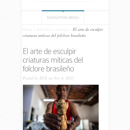
NAVIGATION MENU
Home
»
Artículos o noticias
»
El arte de esculpir
criaturas míticas del folclore brasileño
El arte de esculpir
criaturas míticas del
folclore brasileño
Posted by
EFE
on Nov 6, 2023