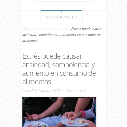
NAVIGATION MENU
Home
»
Artículos o noticias
»
Estrés puede causar
ansiedad, somnolencia y aumento en consumo de
alimentos
Estrés puede causar
ansiedad, somnolencia y
aumento en consumo de
alimentos
Posted by
Noticias NCC
on Nov 1, 2018