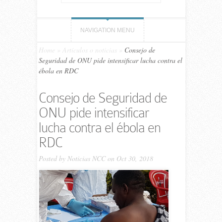
NAVIGATION MENU
Home
»
Artículos o noticias
»
Consejo de
Seguridad de ONU pide intensificar lucha contra el
ébola en RDC
Consejo de Seguridad de
ONU pide intensificar
lucha contra el ébola en
RDC
Posted by
Noticias NCC
on Oct 30, 2018