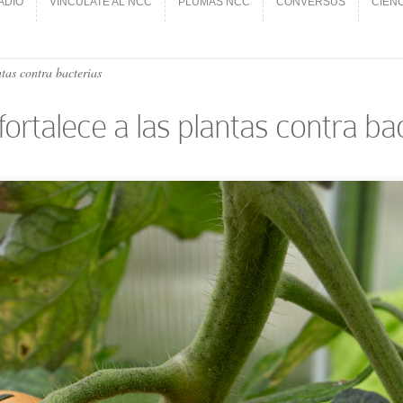
ADIO
VINCÚLATE AL NCC
PLUMAS NCC
CONVERSUS
CIEN
ADIO
VINCÚLATE AL NCC
PLUMAS NCC
CONVERSUS
CIEN
tas contra bacterias
ortalece a las plantas contra ba