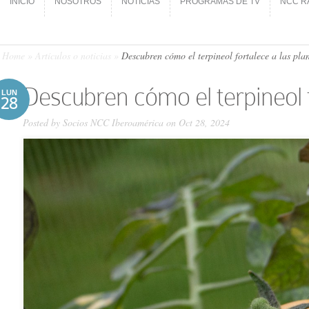
INICIO
NOSOTROS
NOTICIAS
PROGRAMAS DE TV
NCC R
INICIO
NOSOTROS
NOTICIAS
PROGRAMAS DE TV
NCC R
Home
»
Artículos o noticias
»
Descubren cómo el terpineol fortalece a las plan
Descubren cómo el terpineol f
LUN
28
Posted by
Socios NCC Iberoamérica
on Oct 28, 2024