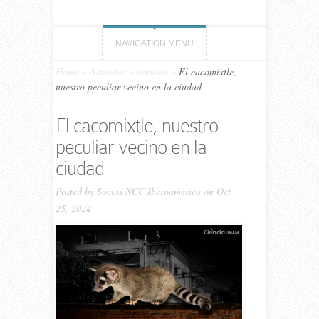
NAVIGATION MENU
Home
»
Artículos o noticias
»
El cacomixtle,
nuestro peculiar vecino en la ciudad
El cacomixtle, nuestro
peculiar vecino en la
ciudad
Posted by
Socios NCC Iberoamérica
on Oct
25, 2024