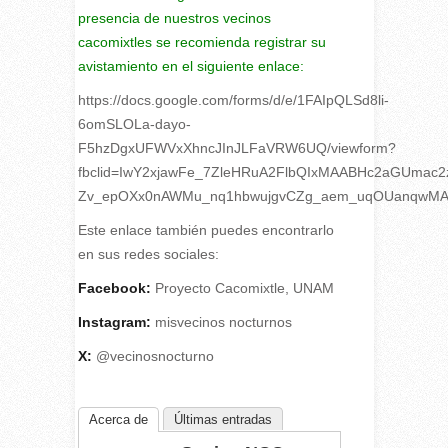
presencia de nuestros vecinos
cacomixtles se recomienda registrar su
avistamiento en el siguiente enlace:
https://docs.google.com/forms/d/e/1FAIpQLSd8li-
6omSLOLa-dayo-
F5hzDgxUFWVxXhncJInJLFaVRW6UQ/viewform?
fbclid=IwY2xjawFe_7ZleHRuA2FlbQIxMAABHc2aGUmac2
Zv_epOXx0nAWMu_nq1hbwujgvCZg_aem_uqOUanqwMA
Este enlace también puedes encontrarlo
en sus redes sociales:
Facebook:
Proyecto Cacomixtle, UNAM
Instagram:
misvecinos nocturnos
X:
@vecinosnocturno
Acerca de
Últimas entradas