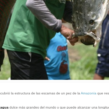
cubrió la estructura de las escamas de un pez de la
Amazonía
que resi
e
agua
dulce más grandes del mundo y que puede alcanzar una longitu