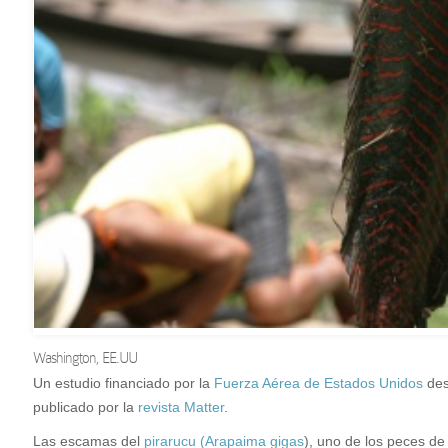
Washington, EE.UU
U
n estudio financiado por la
Fuerza Aérea de Estados Unidos
des
publicado por la
revista Matter
.
Las escamas del
pirarucu (Arapaima gigas
), uno de los peces d