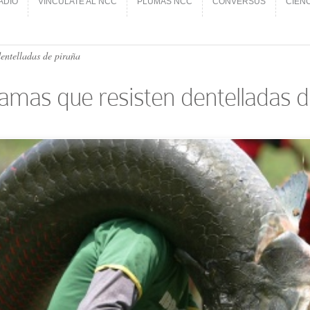
ADIO
VINCÚLATE AL NCC
PLUMAS NCC
CONVERSUS
CIEN
ADIO
VINCÚLATE AL NCC
PLUMAS NCC
CONVERSUS
CIEN
entelladas de piraña
amas que resisten dentelladas d