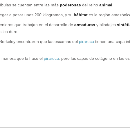
íbulas se cuentan entre las más
poderosas
del reino
animal
.
legar a pesar unos 200 kilogramos, y su
hábitat
es la región amazónica
enieros que trabajan en el desarrollo de
armaduras
y blindajes
sintét
stico duro.
Berkeley encontraron que las escamas del
pirarucu
tienen una capa int
 manera que lo hace el
pirarucu
, pero las capas de colágeno en las e