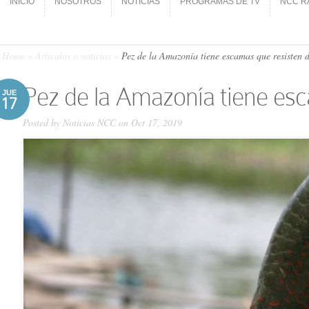
INICIO
NOSOTROS
NOTICIAS
PROGRAMAS DE TV
NCC R
INICIO
NOSOTROS
NOTICIAS
PROGRAMAS DE TV
NCC R
Home
»
Artículos o noticias
»
Pez de la Amazonía tiene escamas que resisten d
Pez de la Amazonía tiene esc
JUE
17
Posted by
Noticias NCC
on Oct 17, 2019