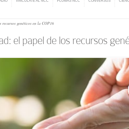
ADIO
VINCÚLATE AL NCC
PLUMAS NCC
CONVERSUS
CIEN
ADIO
VINCÚLATE AL NCC
PLUMAS NCC
CONVERSUS
CIEN
os recursos genéticos en la COP16
dad: el papel de los recursos gen