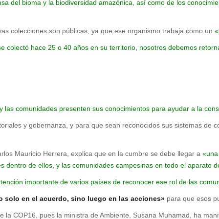
sa del bioma y la biodiversidad amazónica, así como de los conocimie
uyas colecciones son públicas, ya que ese organismo trabaja como un
«
se colectó hace 25 o 40 años en su territorio, nosotros debemos retor
y las comunidades presenten sus conocimientos para ayudar a la conse
oriales y gobernanza, y para que sean reconocidos sus sistemas de con
os Mauricio Herrera, explica que en la cumbre se debe llegar a
«una 
es dentro de ellos, y las comunidades campesinas en todo el aparato de
ención importante de varios países de reconocer ese rol de las comun
o solo en el acuerdo, sino luego en las acciones»
para que esos p
de la COP16, pues la ministra de Ambiente, Susana Muhamad, ha manif