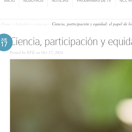
INICIO
NOSOTROS
NOTICIAS
PROGRAMAS DE TV
NCC R
INICIO
NOSOTROS
NOTICIAS
PROGRAMAS DE TV
NCC R
Home
»
Artículos o noticias
»
Ciencia, participación y equidad: el papel de l
Ciencia, participación y equi
JUE
17
Posted by
EFE
on Oct 17, 2024