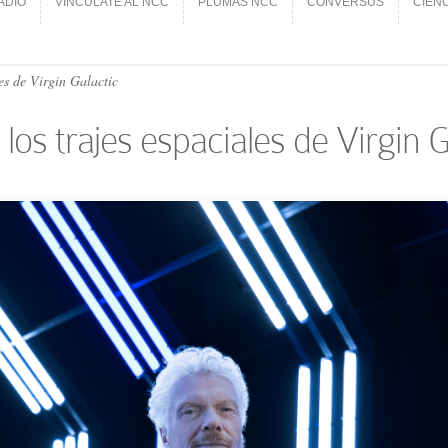
ADIO
VINCÚLATE AL NCC
PLUMAS NCC
CONVERSUS
CIEN
ADIO
VINCÚLATE AL NCC
PLUMAS NCC
CONVERSUS
CIEN
es de Virgin Galactic
s trajes espaciales de Virgin G