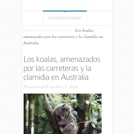
NAVIGATION MENU
Home
»
Artículos o noticias
»
Los koalas,
amenazados por las carreteras y la clamidia en
Australia
Los koalas, amenazados
por las carreteras y la
clamidia en Australia
Posted by
AFP
on Oct 15, 2024