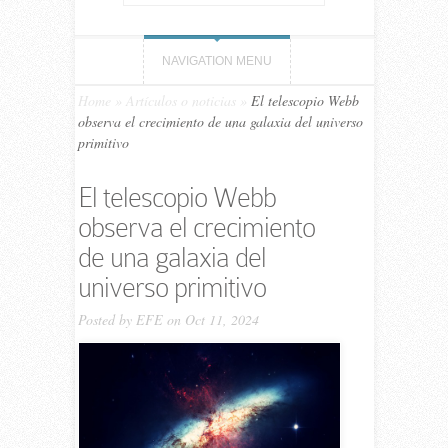
NAVIGATION MENU
Home
»
Artículos o noticias
»
El telescopio Webb
observa el crecimiento de una galaxia del universo
primitivo
El telescopio Webb
observa el crecimiento
de una galaxia del
universo primitivo
Posted by
EFE
on Oct 11, 2024