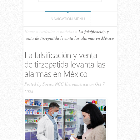
NAVIGATION MENU
Home
»
Artículos o noticias
»
La falsificación y
venta de tirzepatida levanta las alarmas en México
La falsificación y venta
de tirzepatida levanta las
alarmas en México
Posted by
Socios NCC Iberoamérica
on Oct 7,
2024