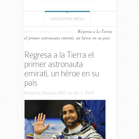
NAVIGATION MENU
Home
»
Artículos o noticias
»
Regresa a la Tierra
el primer astronauta emiratí, un héroe en su país
Regresa a la Tierra el
primer astronauta
emiratí, un héroe en su
país
Posted by
Noticias NCC
on Oct 3, 2019