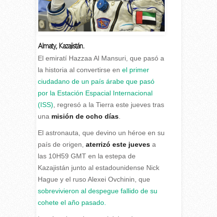
Almaty
,
Kazajistán.
E
l emiratí Hazzaa Al Mansuri, que pasó a
la historia al convertirse en
el primer
ciudadano de un país árabe que pasó
por la Estación Espacial Internacional
(ISS)
, regresó a la Tierra este jueves tras
una
misión de ocho días
.
El astronauta, que devino un héroe en su
país de origen,
aterrizó este jueves
a
las 10H59 GMT en la estepa de
Kazajistán junto al estadounidense Nick
Hague y el ruso Alexei Ovchinin, que
sobrevivieron al despegue fallido de su
cohete el año pasado.