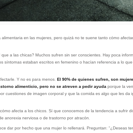
 alimentaria en las mujeres, pero quizá no te suene tanto cómo afect
l que a las chicas? Muchos sufren sin ser conscientes. Hay poca inform
los síntomas estaban escritos en femenino o hacían referencia a lo qu
fectarle. Y no es para menos.
El 90% de quienes sufren, son mujere
storno alimenticio, pero no se atreven a pedir ayuda
porque la ve
r cuestiones de imagen corporal y que la comida es algo que les da ig
mo afecta a los chicos. Sí que conocemos de la tendencia a sufrir di
 anorexia nerviosa o de trastorno por atracón.
rece dar por hecho que una mujer lo rellenará. Preguntan: “¿Deseas 