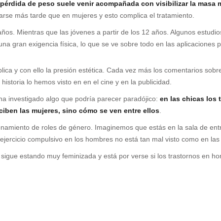
 pérdida de peso suele venir acompañada con visibilizar la masa 
rse más tarde que en mujeres y esto complica el tratamiento.
años. Mientras que las jóvenes a partir de los 12 años. Algunos estu
a gran exigencia física, lo que se ve sobre todo en las aplicaciones pa
ica y con ello la presión estética. Cada vez más los comentarios sobr
 historia lo hemos visto en en el cine y en la publicidad.
ha investigado algo que podría parecer paradójico:
en las chicas los 
iben las mujeres, sino cómo se ven entre ellos
.
ncionamiento de roles de género. Imaginemos que estás en la sala de en
l ejercicio compulsivo en los hombres no está tan mal visto como en las
sigue estando muy feminizada y está por verse si los trastornos en ho