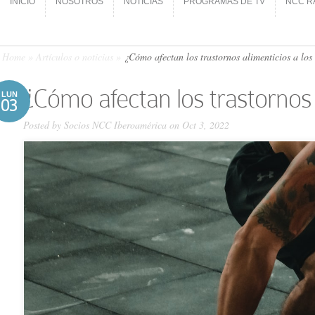
INICIO
NOSOTROS
NOTICIAS
PROGRAMAS DE TV
NCC R
INICIO
NOSOTROS
NOTICIAS
PROGRAMAS DE TV
NCC R
Home
»
Artículos o noticias
»
¿Cómo afectan los trastornos alimenticios a lo
¿Cómo afectan los trastornos
LUN
03
Posted by
Socios NCC Iberoamérica
on Oct 3, 2022