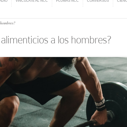
ADIO
VINCÚLATE AL NCC
PLUMAS NCC
CONVERSUS
CIEN
ADIO
VINCÚLATE AL NCC
PLUMAS NCC
CONVERSUS
CIEN
s hombres?
 alimenticios a los hombres?