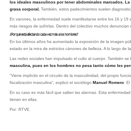
los ideales masculinos por tener abdominales marcados.
La
grasa corporal.
También, estos padecimientos suelen diagnostica
En varones, la enfermedad suele manifestarse entre los 16 y 19 
más riesgos de sufrirlas. Dentro del colectivo muchos denuncian un
¿Por qué está afectando cada vez más a los hombres?
En los últimos años ha aumentado la exposición de la imagen públ
estado en la mira de estrictos cánones de belleza. A lo largo de la
Las redes sociales han impulsado el culto al cuerpo. También se 
masculina, pues en los hombres no pesa tanto cómo les perc
“Viene implícito en el circuito de la masculinidad, del propio fu
fiscalización masculina”, explicó el sociólogo
Manuel Romero
. E
En su caso es más fácil que salten las alarmas. Esta enfermedad 
tienen en ellas.
Por: RTVE.