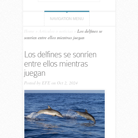
NAVIGATION MENU
Home
»
Artículos o noticias
»
Los delfines se
sonríen entre ellos mientras juegan
Los delfines se sonríen
entre ellos mientras
juegan
Posted by
EFE
on Oct 2, 2024