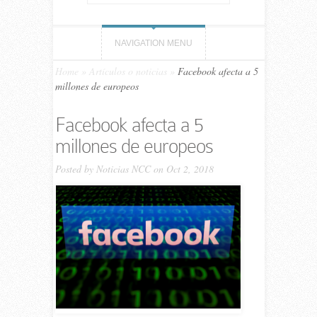
NAVIGATION MENU
Home
»
Artículos o noticias
»
Facebook afecta a 5
millones de europeos
Facebook afecta a 5
millones de europeos
Posted by
Noticias NCC
on Oct 2, 2018