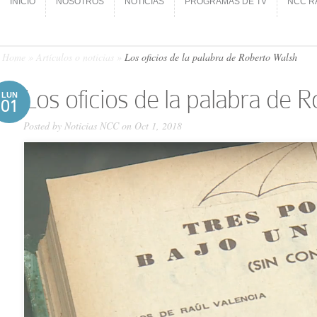
INICIO
NOSOTROS
NOTICIAS
PROGRAMAS DE TV
NCC R
INICIO
NOSOTROS
NOTICIAS
PROGRAMAS DE TV
NCC R
Home
»
Artículos o noticias
»
Los oficios de la palabra de Roberto Walsh
Los oficios de la palabra de 
LUN
01
Posted by
Noticias NCC
on Oct 1, 2018