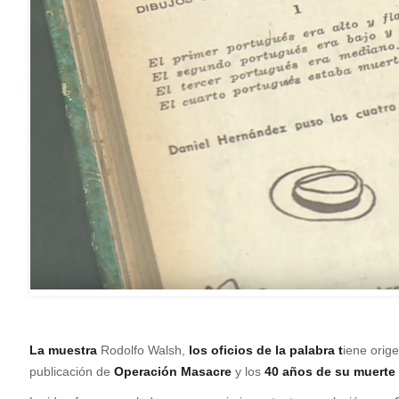
L
a
muestra
Rodolfo Walsh,
los oficios de la palabra t
iene orig
publicación de
Operación Masacre
y los
40 años de su muerte