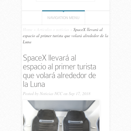
NAVIGATION MENU
Home
»
Artículos o noticias
»
SpaceX llevará al
espacio al primer turista que volará alrededor de la
Luna
SpaceX llevará al
espacio al primer turista
que volará alrededor de
la Luna
Posted by
Noticias NCC
on Sep 17, 2018