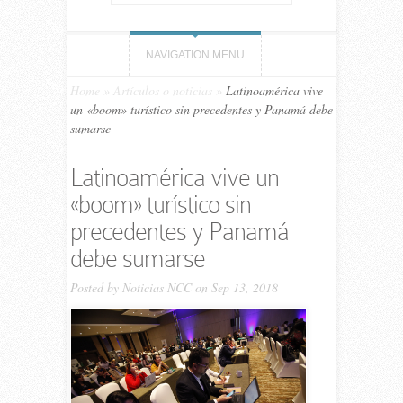
NAVIGATION MENU
Home
»
Artículos o noticias
»
Latinoamérica vive
un «boom» turístico sin precedentes y Panamá debe
sumarse
Latinoamérica vive un
«boom» turístico sin
precedentes y Panamá
debe sumarse
Posted by
Noticias NCC
on Sep 13, 2018