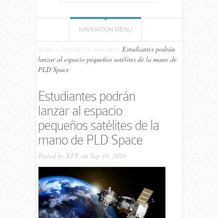
NAVIGATION MENU
Home
»
Artículos o noticias
»
Estudiantes podrán
lanzar al espacio pequeños satélites de la mano de
PLD Space
Estudiantes podrán
lanzar al espacio
pequeños satélites de la
mano de PLD Space
Posted by
EFE
on Sep 10, 2024