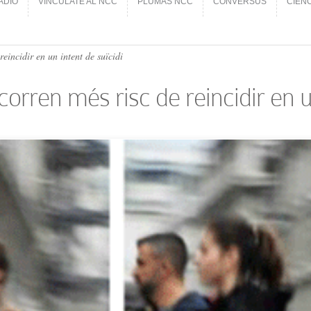
ADIO
VINCÚLATE AL NCC
PLUMAS NCC
CONVERSUS
CIEN
ADIO
VINCÚLATE AL NCC
PLUMAS NCC
CONVERSUS
CIEN
eincidir en un intent de suïcidi
orren més risc de reincidir en un