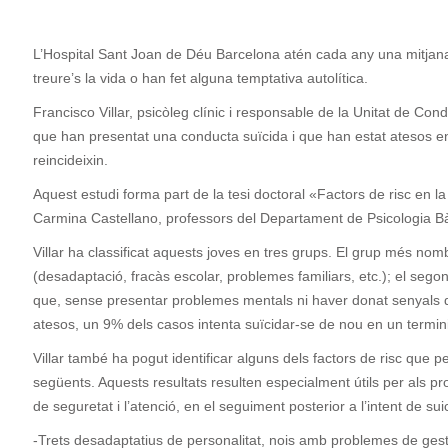
L’Hospital Sant Joan de Déu Barcelona atén cada any una mitjana d
treure’s la vida o han fet alguna temptativa autolítica.
Francisco Villar, psicòleg clínic i responsable de la Unitat de C
que han presentat una conducta suïcida i que han estat atesos en 
reincideixin.
Aquest estudi forma part de la tesi doctoral «Factors de risc en la
Carmina Castellano, professors del Departament de Psicologia Bàs
Villar ha classificat aquests joves en tres grups. El grup més nom
(desadaptació, fracàs escolar, problemes familiars, etc.); el seg
que, sense presentar problemes mentals ni haver donat senyals de 
atesos, un 9% dels casos intenta suïcidar-se de nou en un termini
Villar també ha pogut identificar alguns dels factors de risc que 
següents. Aquests resultats resulten especialment útils per als 
de seguretat i l’atenció, en el seguiment posterior a l’intent de sui
-Trets desadaptatius de personalitat, nois amb problemes de gesti