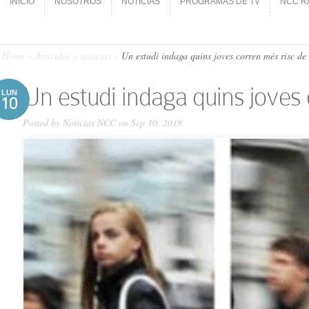
INICIO
NOSOTROS
NOTICIAS
PROGRAMAS DE TV
NCC R
INICIO
NOSOTROS
NOTICIAS
PROGRAMAS DE TV
NCC R
Home
»
Artículos o noticias
»
Un estudi indaga quins joves corren més risc de r
Un estudi indaga quins joves c
LUN
10
Posted by
Noticias NCC
on Sep 10, 2018