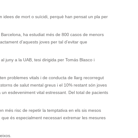
n idees de mort o suïcidi, perquè han pensat un pla per
Déu Barcelona, ha estudiat més de 800 casos de menors
actament d’aquests joves per tal d’evitar que
al juny a la UAB, tesi dirigida per Tomás Blasco i
ten problemes vitals i de conducta de llarg recorregut
storns de salut mental greus i el 10% restant són joves
 un esdeveniment vital estressant. Del total de pacients
en més risc de repetir la temptativa en els sis mesos
ien que és especialment necessari extremar les mesures
eixos.