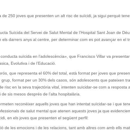
e 250 joves que presenten un alt risc de suïcidi, ja sigui perquè tene
onducta Suïcida del Servei de Salut Mental de l’Hospital Sant Joan de 
els darrers anys al centre, per determinar com es pot avançar en el tr
 conducta suïcida en l’adolescència», que Francisco Villar va presentar 
ica, Evolutiva i de l’Educació.
brós, que representa el 60% del total, està format per joves que presen
on grup, format per un 30% dels casos, són adolescents que pateixen tra
risc en la seva trajectòria vital, intenten suïcidar-se com a resposta a
 de sis mesos després de l’alta hospitalària.
permeten reconèixer aquells joves que han intentat suïcidar-se i que ten
professionals de salut mental que atenen aquests joves ja que evidenc
cidi, en els joves que presenten el següent perfil:
ó de les emocions i de les relacions, tant amb altres com amb ells mat