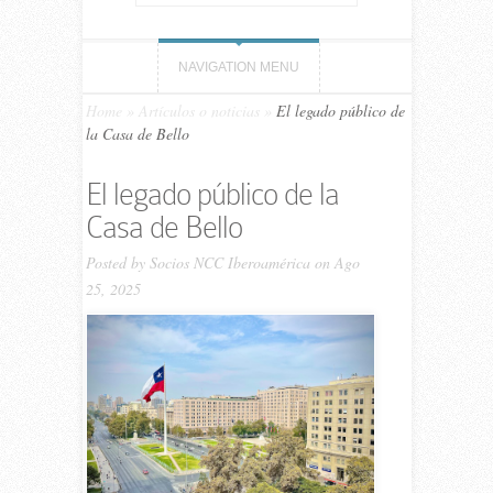
NAVIGATION MENU
Home
»
Artículos o noticias
»
El legado público de
la Casa de Bello
El legado público de la
Casa de Bello
Posted by
Socios NCC Iberoamérica
on Ago
25, 2025