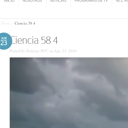
INICIO
NOSOTROS
NOTICIAS
PROGRAMAS DE TV
NCC R
INICIO
NOSOTROS
NOTICIAS
PROGRAMAS DE TV
NCC R
Home
»
Ciencia 58 4
Ciencia 58 4
JUE
23
Posted by
Noticias NCC
on Ago 23, 2018