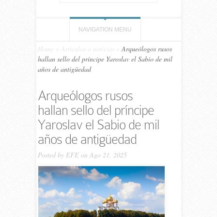
NAVIGATION MENU
Home
»
Artículos o noticias
»
Arqueólogos rusos
hallan sello del príncipe Yaroslav el Sabio de mil
años de antigüedad
Arqueólogos rusos
hallan sello del príncipe
Yaroslav el Sabio de mil
años de antigüedad
Posted by
EFE
on Ago 21, 2025