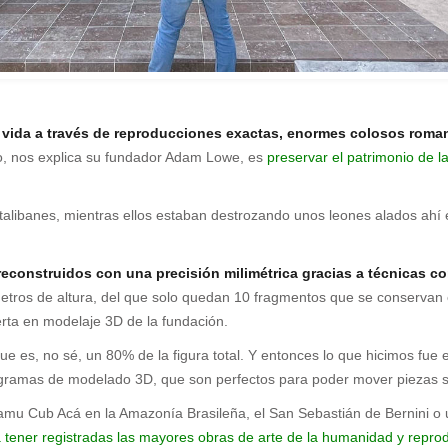
 vida a través de reproducciones exactas, enormes colosos roma
ro, nos explica su fundador Adam Lowe, es
preservar el patrimonio de l
os talibanes, mientras ellos estaban destrozando unos leones alados ah
reconstruidos con una precisión milimétrica gracias a técnicas c
metros de altura, del que solo quedan 10 fragmentos que se conservan
ta en modelaje 3D de la fundación.
a, que es, no sé, un 80% de la figura total. Y entonces lo que hicimos f
rogramas de modelado 3D, que son perfectos para poder mover piezas
amu Cub Acá en la Amazonía Brasileña, el San Sebastián de Bernini o u
a a tener registradas las mayores obras de arte de la humanidad y repr