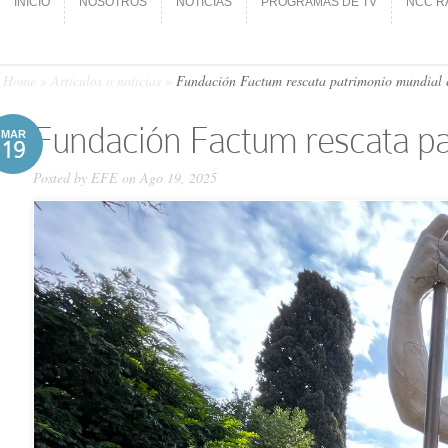
INICIO
NOSOTROS
NOTICIAS
PROGRAMAS DE TV
NCC R
INICIO
NOSOTROS
NOTICIAS
PROGRAMAS DE TV
NCC R
Home
»
Artículos o noticias
»
Fundación Factum rescata patrimonio mundial 
Fundación Factum rescata pa
MAR
19
Posted by
EFE
on Ago 19, 2025