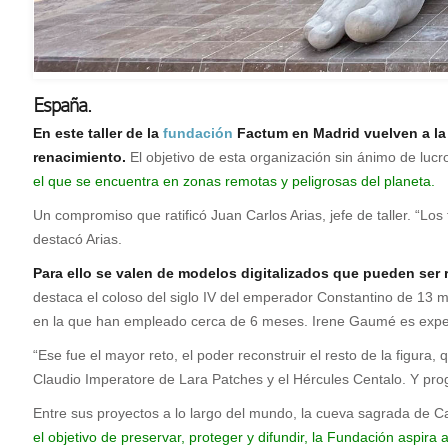
España.
E
n este taller de la
fundación
Factum en Madrid vuelven a la
renacimiento.
El objetivo de esta organización sin ánimo de luc
el que se encuentra en zonas remotas y peligrosas del planeta.
Un compromiso que ratificó Juan Carlos Arias, jefe de taller. “L
destacó Arias.
Para ello se valen de modelos digitalizados que pueden ser 
destaca el coloso del siglo IV del emperador Constantino de 13 
en la que han empleado cerca de 6 meses. Irene Gaumé es exper
“Ese fue el mayor reto, el poder reconstruir el resto de la figur
Claudio Imperatore de Lara Patches y el Hércules Centalo. Y p
Entre sus proyectos a lo largo del mundo, la cueva sagrada de C
el objetivo de preservar, proteger y difundir, la Fundación aspir