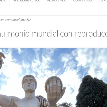
ADIO
VINCÚLATE AL NCC
PLUMAS NCC
CONVERSUS
CIEN
ADIO
VINCÚLATE AL NCC
PLUMAS NCC
CONVERSUS
CIEN
con reproducciones 3D
trimonio mundial con reproduc