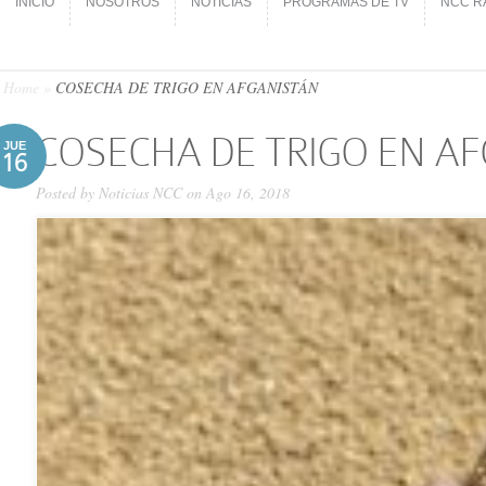
INICIO
NOSOTROS
NOTICIAS
PROGRAMAS DE TV
NCC R
INICIO
NOSOTROS
NOTICIAS
PROGRAMAS DE TV
NCC R
Home
»
COSECHA DE TRIGO EN AFGANISTÁN
COSECHA DE TRIGO EN A
JUE
16
Posted by
Noticias NCC
on Ago 16, 2018