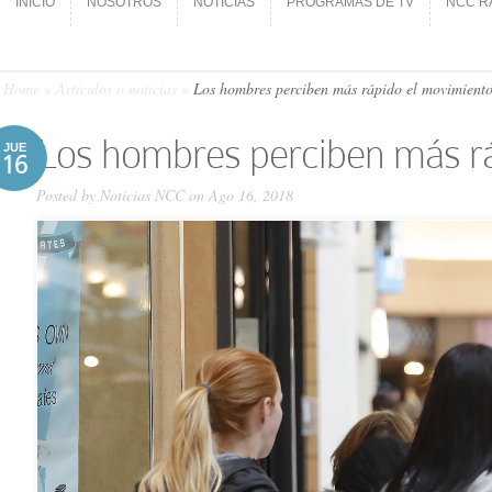
INICIO
NOSOTROS
NOTICIAS
PROGRAMAS DE TV
NCC R
INICIO
NOSOTROS
NOTICIAS
PROGRAMAS DE TV
NCC R
Home
»
Artículos o noticias
»
Los hombres perciben más rápido el movimiento
Los hombres perciben más rá
JUE
16
Posted by
Noticias NCC
on Ago 16, 2018