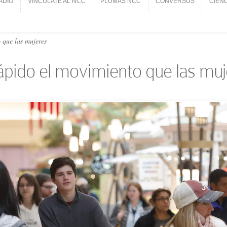
ADIO
VINCÚLATE AL NCC
PLUMAS NCC
CONVERSUS
CIEN
ADIO
VINCÚLATE AL NCC
PLUMAS NCC
CONVERSUS
CIEN
 que las mujeres
pido el movimiento que las muj