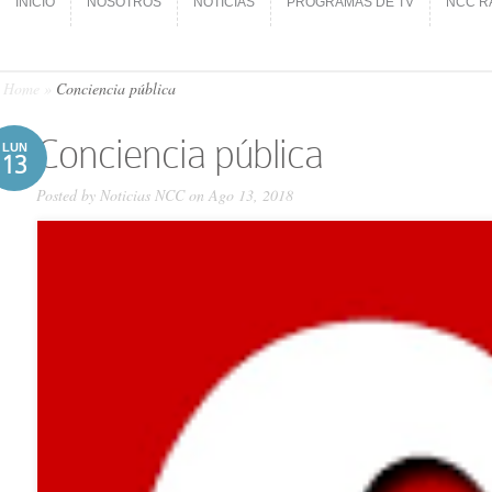
INICIO
NOSOTROS
NOTICIAS
PROGRAMAS DE TV
NCC R
INICIO
NOSOTROS
NOTICIAS
PROGRAMAS DE TV
NCC R
Home
»
Conciencia pública
Conciencia pública
LUN
13
Posted by
Noticias NCC
on Ago 13, 2018