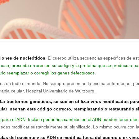
lones de nucleótidos.
El cuerpo utiliza secuencias específicas de est
uoso, presenta errores en su código y la proteína que se produce a par
rio reemplazar o corregir los genes defectuosos.
tes en todo el mundo. No siempre presentan la misma enfermedad, pero
rapia celular, Hospital Universitario de Würzburg.
tar trastornos genéticos, se suelen utilizar virus modificados par
cular insertan este código correcto, reemplazando o restaurando 
ía para el ADN. Incluso pequeños cambios en el ADN pueden tener efe
uedes modificar sustancialmente su significado. Lo mismo ocurre con l
las del paciente y su ADN se modifica fuera del cuerpo o ex vivo