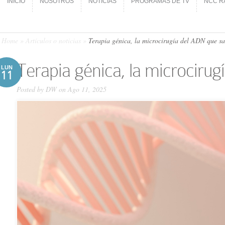
INICIO
NOSOTROS
NOTICIAS
PROGRAMAS DE TV
NCC R
INICIO
NOSOTROS
NOTICIAS
PROGRAMAS DE TV
NCC R
Home
»
Artículos o noticias
»
Terapia génica, la microcirugía del ADN que sa
Terapia génica, la microcirug
LUN
11
Posted by
DW
on Ago 11, 2025