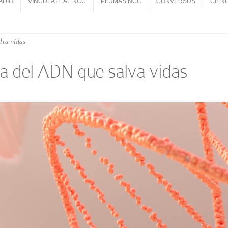
ADIO
VINCÚLATE AL NCC
PLUMAS NCC
CONVERSUS
CIEN
ADIO
VINCÚLATE AL NCC
PLUMAS NCC
CONVERSUS
CIEN
lva vidas
ía del ADN que salva vidas