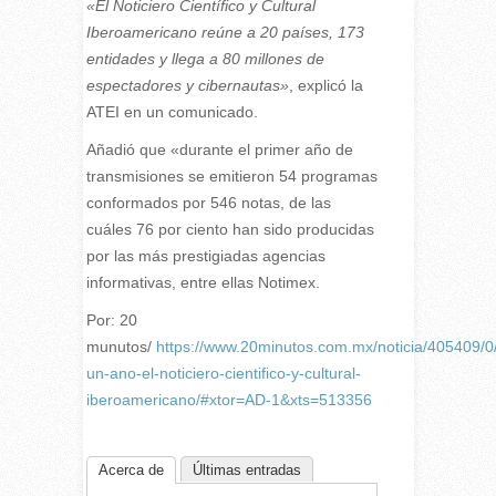
«El Noticiero Científico y Cultural
Iberoamericano reúne a 20 países, 173
entidades y llega a 80 millones de
espectadores y cibernautas»
, explicó la
ATEI en un comunicado.
Añadió que «durante el primer año de
transmisiones se emitieron 54 programas
conformados por 546 notas, de las
cuáles 76 por ciento han sido producidas
por las más prestigiadas agencias
informativas, entre ellas Notimex.
Por: 20
munutos/
https://www.20minutos.com.mx/noticia/405409/0
un-ano-el-noticiero-cientifico-y-cultural-
iberoamericano/#xtor=AD-1&xts=513356
Acerca de
Últimas entradas