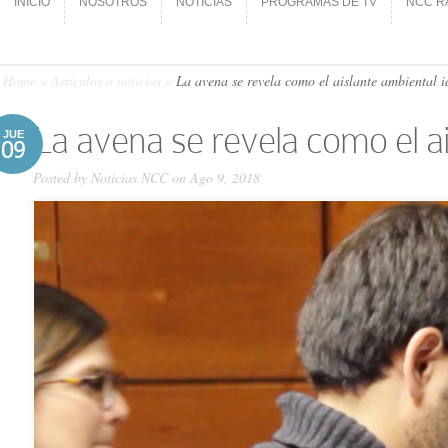
INICIO
NOSOTROS
NOTICIAS
PROGRAMAS DE TV
NCC R
INICIO
NOSOTROS
NOTICIAS
PROGRAMAS DE TV
NCC R
Home
»
Artículos o noticias
»
La avena se revela como el aislante ambiental 
La avena se revela como el ai
JUE
09
Posted by
Noticias NCC
on Ago 9, 2018