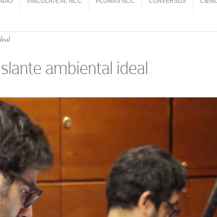
ADIO
VINCÚLATE AL NCC
PLUMAS NCC
CONVERSUS
CIEN
ADIO
VINCÚLATE AL NCC
PLUMAS NCC
CONVERSUS
CIEN
ideal
slante ambiental ideal