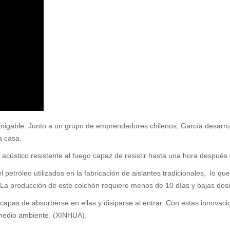
amigable. Junto a un grupo de emprendedores chilenos, García desarrol
a casa.
acústico resistente al fuego capaz de resistir hasta una hora después 
 petróleo utilizados en la fabricación de aislantes tradicionales, lo q
. La producción de este colchón requiere menos de 10 días y bajas dos
es capas de absorberse en ellas y disiparse al entrar. Con estas innova
l medio ambiente. (XINHUA).