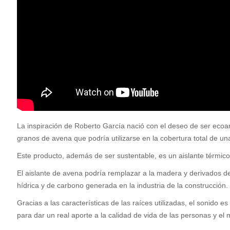
L
a inspiración de Roberto García nació con el deseo de ser eco
granos de avena que podría utilizarse en la cobertura total de un
Este producto, además de ser sustentable, es un aislante térmico 
El aislante de avena podría remplazar a la madera y derivados del
hídrica y de carbono generada en la industria de la construcción
Gracias a las características de las raíces utilizadas, el sonido 
para dar un real aporte a la calidad de vida de las personas y e