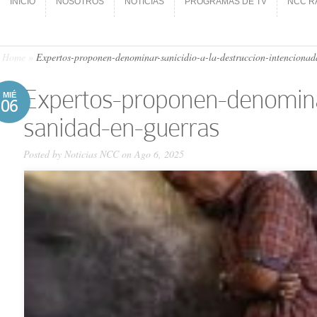
INICIO
NOSOTROS
NOTICIAS
PROGRAMAS DE TV
NCC R
INICIO
NOSOTROS
NOTICIAS
PROGRAMAS DE TV
NCC R
Home
»
Expertos-proponen-denominar-sanicidio-a-la-destruccion-intencionad
Expertos-proponen-denominar
MIÉ
06
sanidad-en-guerras
Posted by
Noticias NCC
on Ago 6, 2025