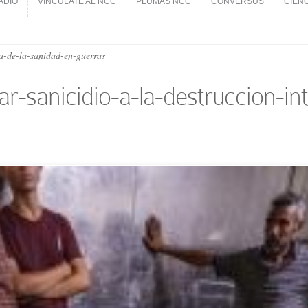
ADIO
VINCÚLATE AL NCC
PLUMAS NCC
CONVERSUS
CIEN
ADIO
VINCÚLATE AL NCC
PLUMAS NCC
CONVERSUS
CIEN
a-de-la-sanidad-en-guerras
-sanicidio-a-la-destruccion-in