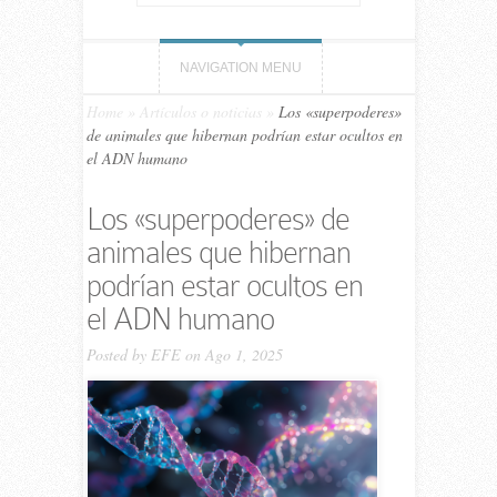
NAVIGATION MENU
Home
»
Artículos o noticias
»
Los «superpoderes»
de animales que hibernan podrían estar ocultos en
el ADN humano
Los «superpoderes» de
animales que hibernan
podrían estar ocultos en
el ADN humano
Posted by
EFE
on Ago 1, 2025