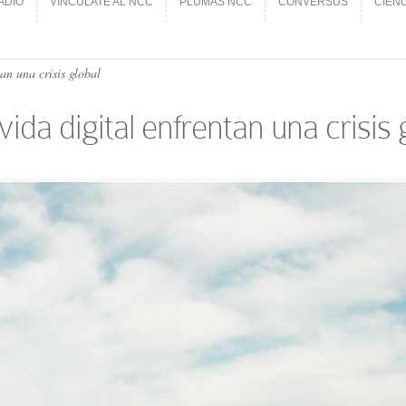
ADIO
VINCÚLATE AL NCC
PLUMAS NCC
CONVERSUS
CIEN
ADIO
VINCÚLATE AL NCC
PLUMAS NCC
CONVERSUS
CIEN
an una crisis global
ida digital enfrentan una crisis 