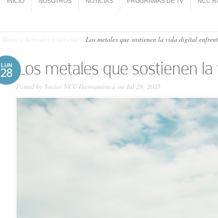
INICIO
NOSOTROS
NOTICIAS
PROGRAMAS DE TV
NCC R
INICIO
NOSOTROS
NOTICIAS
PROGRAMAS DE TV
NCC R
Home
»
Artículos o noticias
»
Los metales que sostienen la vida digital enfrent
Los metales que sostienen la v
LUN
28
Posted by
Socios NCC Iberoamérica
on Jul 28, 2025