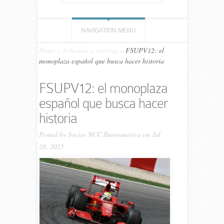
NAVIGATION MENU
Home
»
Artículos o noticias
»
FSUPV12: el
monoplaza español que busca hacer historia
FSUPV12: el monoplaza
español que busca hacer
historia
Posted by
Socios NCC Iberoamérica
on Jul
28, 2025