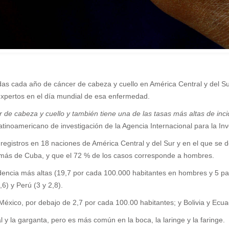
 cada año de cáncer de cabeza y cuello en América Central y del Sur,
expertos en el día mundial de esa enfermedad.
 de cabeza y cuello y también tiene una de las tasas más altas de inc
inoamericano de investigación de la Agencia Internacional para la In
registros en 18 naciones de América Central y del Sur y en el que se d
demás de Cuba, y que el 72 % de los casos corresponde a hombres.
cidencia más altas (19,7 por cada 100.000 habitantes en hombres y 5 p
,6) y Perú (3 y 2,8).
México, por debajo de 2,7 por cada 100.00 habitantes; y Bolivia y Ecu
y la garganta, pero es más común en la boca, la laringe y la faringe.