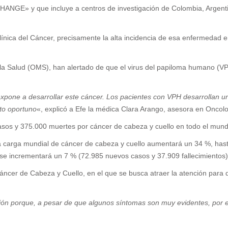
ANGE» y que incluye a centros de investigación de Colombia, Argentin
nica del Cáncer, precisamente la alta incidencia de esa enfermedad en
 la Salud (OMS), han alertado de que el virus del papiloma humano (VP
expone a desarrollar este cáncer. Los pacientes con VPH desarrollan u
nto oportuno
«, explicó a Efe la médica Clara Arango, asesora en Oncolo
sos y 375.000 muertes por cáncer de cabeza y cuello en todo el mund
 la carga mundial de cáncer de cabeza y cuello aumentará un 34 %, has
se incrementará un 7 % (72.985 nuevos casos y 37.909 fallecimientos)
Cáncer de Cabeza y Cuello, en el que se busca atraer la atención para
ción porque, a pesar de que algunos síntomas son muy evidentes, por ej