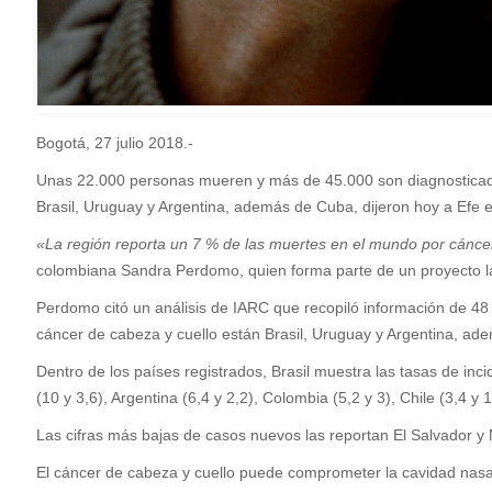
Bogotá, 27 julio 2018.-
U
nas 22.000 personas mueren y más de 45.000 son diagnosticadas
Brasil, Uruguay y Argentina, además de Cuba, dijeron hoy a Efe 
«La región reporta un 7 % de las muertes en el mundo por cáncer
colombiana Sandra Perdomo, quien forma parte de un proyecto lat
Perdomo citó un análisis de IARC que recopiló información de 48 
cáncer de cabeza y cuello están Brasil, Uruguay y Argentina, a
Dentro de los países registrados, Brasil muestra las tasas de in
(10 y 3,6), Argentina (6,4 y 2,2), Colombia (5,2 y 3), Chile (3,4 y 1
Las cifras más bajas de casos nuevos las reportan El Salvador y
El cáncer de cabeza y cuello puede comprometer la cavidad nasal 