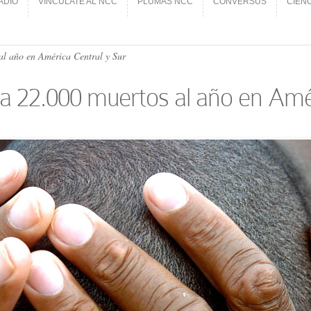
ADIO
VINCÚLATE AL NCC
PLUMAS NCC
CONVERSUS
CIEN
ADIO
VINCÚLATE AL NCC
PLUMAS NCC
CONVERSUS
CIEN
al año en América Central y Sur
ja 22.000 muertos al año en Amé