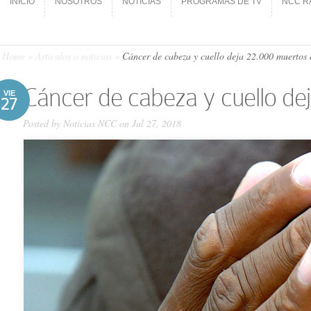
INICIO
NOSOTROS
NOTICIAS
PROGRAMAS DE TV
NCC R
INICIO
NOSOTROS
NOTICIAS
PROGRAMAS DE TV
NCC R
Home
»
Artículos o noticias
»
Cáncer de cabeza y cuello deja 22.000 muertos 
Cáncer de cabeza y cuello de
VIE
27
Posted by
Noticias NCC
on Jul 27, 2018