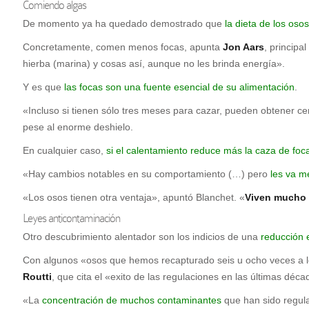
Comiendo algas
De momento ya ha quedado demostrado que
la dieta de los oso
Concretamente, comen menos focas, apunta
Jon Aars
, principa
hierba (marina) y cosas así, aunque no les brinda energía».
Y es que
las focas son una fuente esencial de su alimentación
.
«Incluso si tienen sólo tres meses para cazar, pueden obtener ce
pese al enorme deshielo.
En cualquier caso,
si el calentamiento reduce más la caza de foc
«Hay cambios notables en su comportamiento (…) pero
les va m
«Los osos tienen otra ventaja», apuntó Blanchet. «
Viven mucho
Leyes anticontaminación
Otro descubrimiento alentador son los indicios de una
reducción 
Con algunos «osos que hemos recapturado seis u ocho veces a lo
Routti
, que cita el «exito de las regulaciones en las últimas déca
«La
concentración de muchos contaminantes
que han sido regula