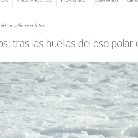
ADIO
VINCÚLATE AL NCC
PLUMAS NCC
CONVERSUS
CIEN
ADIO
VINCÚLATE AL NCC
PLUMAS NCC
CONVERSUS
CIEN
 del oso polar en el Ártico
: tras las huellas del oso polar 