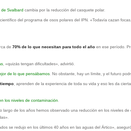
s de Svalbard
cambia por la reducción del casquete polar.
l científico del programa de osos polares del IPN. «Todavía cazan fo
rca de
70% de lo que necesitan para todo el año
en ese período. P
as
, «quizás tengan dificultades», advirtió.
ejor de lo que pensábamos
. No obstante, hay un límite, y el futuro podr
 tiempo
, aprenden de la experiencia de toda su vida y eso les da cier
en los niveles de contaminación
.
 largo de los años hemos observado una reducción en los niveles de c
das».
dos se redujo en los últimos 40 años en las aguas del Ártico», aseguró