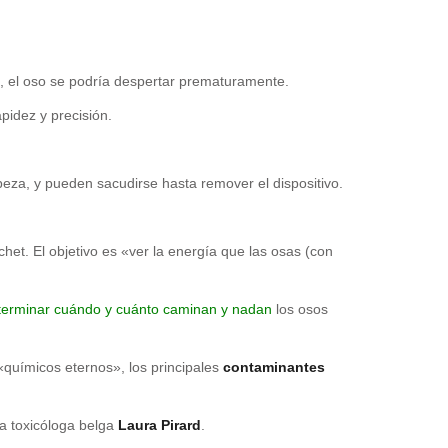
io, el oso se podría despertar prematuramente.
apidez y precisión.
eza, y pueden sacudirse hasta remover el dispositivo.
het. El objetivo es «ver la energía que las osas (con
eterminar cuándo y cuánto caminan y nadan
los osos
«químicos eternos», los principales
contaminantes
la toxicóloga belga
Laura Pirard
.