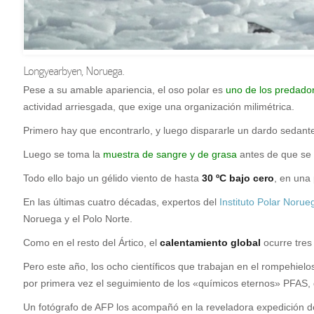
Longyearbyen, Noruega.
P
ese a su amable apariencia, el oso polar es
uno de los predado
actividad arriesgada, que exige una organización milimétrica.
Primero hay que encontrarlo, y luego dispararle un dardo sedante
Luego se toma la
muestra de sangre y de grasa
antes de que se 
Todo ello bajo un gélido viento de hasta
30 ºC bajo cero
, en una 
En las últimas cuatro décadas, expertos del
Instituto Polar Norue
Noruega y el Polo Norte.
Como en el resto del Ártico, el
calentamiento global
ocurre tres
Pero este año, los ocho científicos que trabajan en el rompehi
por primera vez el seguimiento de los «químicos eternos» PFAS,
Un fotógrafo de AFP los acompañó en la reveladora expedición d