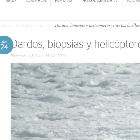
INICIO
NOSOTROS
NOTICIAS
PROGRAMAS DE TV
NCC R
INICIO
NOSOTROS
NOTICIAS
PROGRAMAS DE TV
NCC R
Home
»
Artículos o noticias
»
Dardos, biopsias y helicópteros: tras las huellas
Dardos, biopsias y helicópteros
JUE
24
Posted by
AFP
on Jul 24, 2025