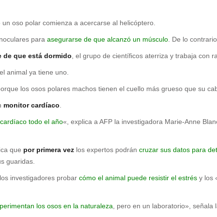
 un oso polar comienza a acercarse al helicóptero.
inoculares para
asegurarse de que alcanzó un músculo
. De lo contrar
e de que está dormido
, el grupo de científicos aterriza y trabaja con r
el animal ya tiene uno.
porque los osos polares machos tienen el cuello más grueso que su cab
un
monitor cardíaco
.
 cardíaco todo el año
«, explica a AFP la investigadora Marie-Anne Blanc
fica que
por primera vez
los expertos podrán
cruzar sus datos para d
us guaridas.
los investigadores probar
cómo el animal puede resistir el estrés
y los 
perimentan los osos en la naturaleza
, pero en un laboratorio», señala 