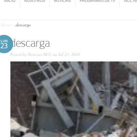
INICIO
NOSOTROS
NOTICIAS
PROGRAMAS DE TV
NCC R
INICIO
NOSOTROS
NOTICIAS
PROGRAMAS DE TV
NCC R
Home
»
descarga
descarga
LUN
23
Posted by
Noticias NCC
on Jul 23, 2018