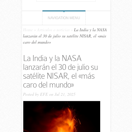
NAVIGATION MENU
Home
»
Artículos o noticias
»
La India y la NASA
lanzarán el 30 de julio su satélite NISAR, el «más
caro del mundo»
La India y la NASA
lanzarán el 30 de julio su
satélite NISAR, el «más
caro del mundo»
Posted by
EFE
on Jul 21, 2025