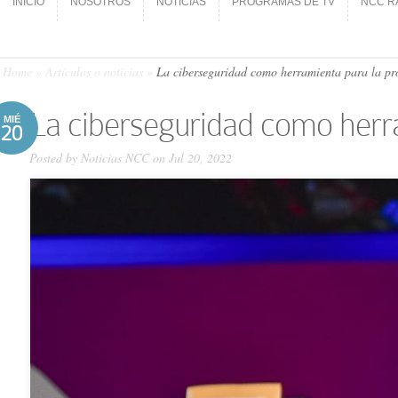
INICIO
NOSOTROS
NOTICIAS
PROGRAMAS DE TV
NCC R
INICIO
NOSOTROS
NOTICIAS
PROGRAMAS DE TV
NCC R
Home
»
Artículos o noticias
»
La ciberseguridad como herramienta para la pro
La ciberseguridad como herra
MIÉ
20
Posted by
Noticias NCC
on Jul 20, 2022