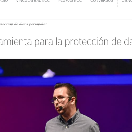
ADIO
VINCÚLATE AL NCC
PLUMAS NCC
CONVERSUS
CIEN
ADIO
VINCÚLATE AL NCC
PLUMAS NCC
CONVERSUS
CIEN
tección de datos personales
mienta para la protección de d