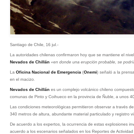
Santiago de Chile, 16 jul.-
L
a autoridades chilenas confirmaron hoy que se mantiene el nivel
Nevados de Chillán
«en donde una erupción probable, se podrí
La
Oficina Nacional de Emergencia
(
Onemi
) señaló a la pren
en el macizo.
Nevados de Chillán
es un complejo volcánico chileno compuesto
comunas de Pinto y Coihueco en la provincia de Ñuble, a unos 400 
Las condiciones meteorológicas permitieron observar a través d
340 metros de altura, abundante material particulado y registro v
De acuerdo a los expertos, la ocurrencia de estas explosiones inv
acuerdo a los escenarios señalados en los Reportes de Actividad