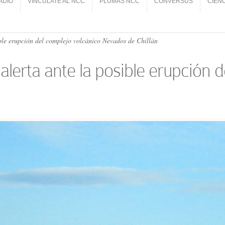
ADIO
VINCÚLATE AL NCC
PLUMAS NCC
CONVERSUS
CIEN
ADIO
VINCÚLATE AL NCC
PLUMAS NCC
CONVERSUS
CIEN
ble erupción del complejo volcánico Nevados de Chillán
lerta ante la posible erupción 