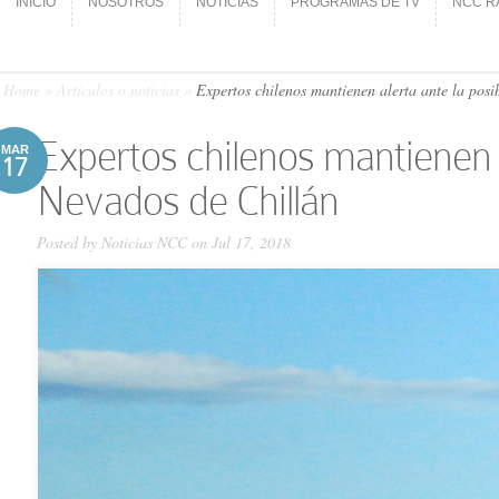
INICIO
NOSOTROS
NOTICIAS
PROGRAMAS DE TV
NCC R
INICIO
NOSOTROS
NOTICIAS
PROGRAMAS DE TV
NCC R
Home
»
Artículos o noticias
»
Expertos chilenos mantienen alerta ante la posi
Expertos chilenos mantienen a
MAR
17
Nevados de Chillán
Posted by
Noticias NCC
on Jul 17, 2018