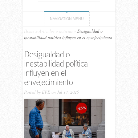
NAVIGATION MENU
Home
»
Artículos o noticias
»
Desigualdad o
inestabilidad política influyen en el envejecimiento
Desigualdad o
inestabilidad política
influyen en el
envejecimiento
Posted by
EFE
on Jul 14, 2025