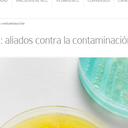
ADIO
VINCÚLATE AL NCC
PLUMAS NCC
CONVERSUS
CIEN
ADIO
VINCÚLATE AL NCC
PLUMAS NCC
CONVERSUS
CIEN
a contaminación
: aliados contra la contaminació