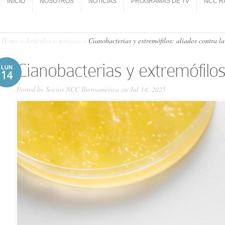
INICIO
NOSOTROS
NOTICIAS
PROGRAMAS DE TV
NCC R
INICIO
NOSOTROS
NOTICIAS
PROGRAMAS DE TV
NCC R
Home
»
Artículos o noticias
»
Cianobacterias y extremófilos: aliados contra l
Cianobacterias y extremófilos
LUN
14
Posted by
Socios NCC Iberoamérica
on Jul 14, 2025