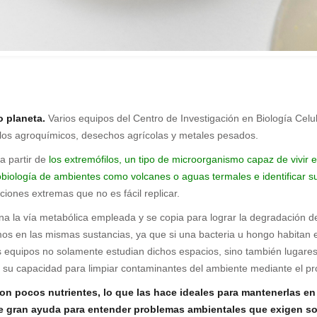
o planeta.
Varios equipos del Centro de Investigación en Biología Cel
los agroquímicos, desechos agrícolas y metales pesados.
a partir de
los extremófilos, un tipo de microorganismo capaz de vivir 
robiología de ambientes como volcanes o aguas termales e identificar su
iciones extremas que no es fácil replicar.
mina la vía metabólica empleada y se copia para lograr la degradació
 en las mismas sustancias, ya que si una bacteria u hongo habitan el
 equipos no solamente estudian dichos espacios, sino también lugares
r su capacidad para limpiar contaminantes del ambiente mediante el p
n pocos nutrientes, lo que las hace ideales para mantenerlas en
gran ayuda para entender problemas ambientales que exigen soluc