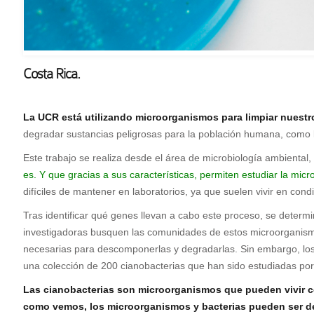
Costa Rica.
La UCR está utilizando microorganismos para limpiar nuestr
degradar sustancias peligrosas para la población humana, como 
Este trabajo se realiza desde el área de microbiología ambiental, 
es. Y que gracias a sus características, permiten estudiar la mic
difíciles de mantener en laboratorios, ya que suelen vivir en cond
Tras identificar qué genes llevan a cabo este proceso, se deter
investigadoras busquen las comunidades de estos microorganismos
necesarias para descomponerlas y degradarlas. Sin embargo, los
una colección de 200 cianobacterias que han sido estudiadas po
Las cianobacterias son microorganismos que pueden vivir co
como vemos, los microorganismos y bacterias pueden ser de 