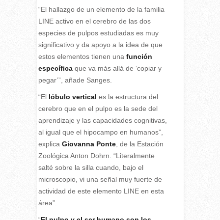
“El hallazgo de un elemento de la familia
LINE activo en el cerebro de las dos
especies de pulpos estudiadas es muy
significativo y da apoyo a la idea de que
estos elementos tienen una
función
específica
que va más allá de ‘copiar y
pegar’”, añade Sanges.
“El
lóbulo vertical
es la estructura del
cerebro que en el pulpo es la sede del
aprendizaje y las capacidades cognitivas,
al igual que el hipocampo en humanos”,
explica
Giovanna Ponte
, de la Estación
Zoológica Anton Dohrn. “Literalmente
salté sobre la silla cuando, bajo el
microscopio, vi una señal muy fuerte de
actividad de este elemento LINE en esta
área”.
“
El pulpo y el ser humano son los