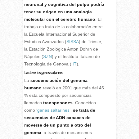
neuronal y cognitiva del pulpo podría
tener su origen en una analogía
molecular con el cerebro humano
. El
trabajo es fruto de la colaboración entre
la Escuela Internacional Superior de
Estudios Avanzados (
SISSA
) de Trieste,
la Estación Zoológica Anton Dohrn de
Nápoles (
SZN
) y el Instituto Italiano de
Tecnología de Genova (
IIT
).
La clave: los genes saltarines
La
secuenciación del genoma
humano
reveló en 2001 que más del 45
% está compuesto por secuencias
llamadas
transposones
. Conocidos
como ‘
genes saltarines
’,
se trata de
secuencias de ADN capaces de
moverse de un punto a otro del
genoma
: a través de mecanismos