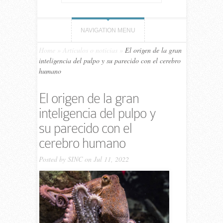
NAVIGATION MENU
Home
»
Artículos o noticias
»
El origen de la gran
inteligencia del pulpo y su parecido con el cerebro
humano
El origen de la gran
inteligencia del pulpo y
su parecido con el
cerebro humano
Posted by
SINC
on Jul 11, 2022