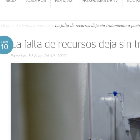
INICIO
NOSOTROS
NOTICIAS
PROGRAMAS DE TV
NCC R
INICIO
NOSOTROS
NOTICIAS
PROGRAMAS DE TV
NCC R
Home
»
Artículos o noticias
»
La falta de recursos deja sin tratamiento a pac
La falta de recursos deja sin
LUN
10
Posted by
EFE
on Jul 10, 2023