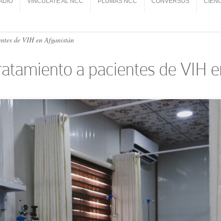
ADIO
VINCÚLATE AL NCC
PLUMAS NCC
CONVERSUS
CIEN
ADIO
VINCÚLATE AL NCC
PLUMAS NCC
CONVERSUS
CIEN
ientes de VIH en Afganistán
 tratamiento a pacientes de VIH 