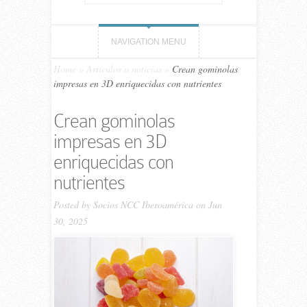
NAVIGATION MENU
Home
»
Artículos o noticias
»
Crean gominolas
impresas en 3D enriquecidas con nutrientes
Crean gominolas
impresas en 3D
enriquecidas con
nutrientes
Posted by
Socios NCC Iberoamérica
on Jun
30, 2025