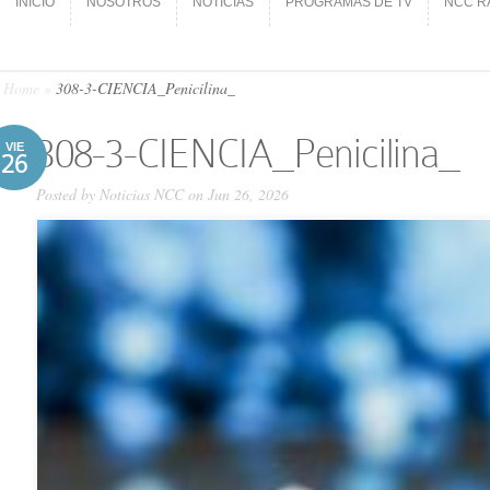
INICIO
NOSOTROS
NOTICIAS
PROGRAMAS DE TV
NCC R
INICIO
NOSOTROS
NOTICIAS
PROGRAMAS DE TV
NCC R
Home
»
308-3-CIENCIA_Penicilina_
308-3-CIENCIA_Penicilina_
VIE
26
Posted by
Noticias NCC
on Jun 26, 2026