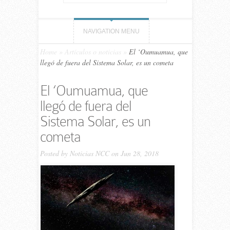
NAVIGATION MENU
Home
»
Artículos o noticias
»
El ‘Oumuamua, que
llegó de fuera del Sistema Solar, es un cometa
El ‘Oumuamua, que
llegó de fuera del
Sistema Solar, es un
cometa
Posted by
Noticias NCC
on Jun 28, 2018